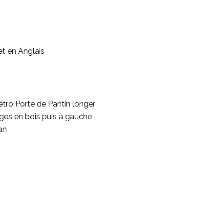
et en Anglais
tro Porte de Pantin longer
èges en bois puis à gauche
lan