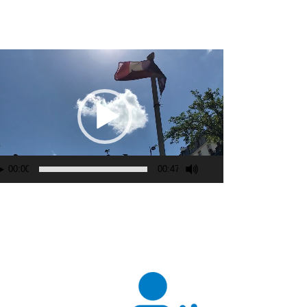
cteur
déo
00:00
00:47