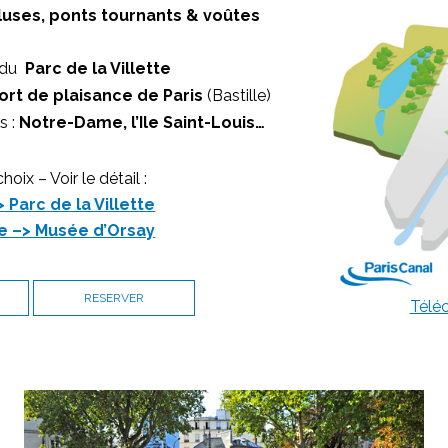
luses, ponts tournants & voûtes
n du
Parc de la Villette
ort de plaisance de Paris
(Bastille)
s :
Notre-Dame, l’Ile Saint-Louis…
oix – Voir le détail :
 Parc de la Villette
tte –> Musée d’Orsay
RESERVER
Téléc