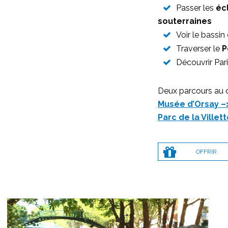
Passer les
éc
souterraines
Voir le bassi
Traverser le
P
Découvrir Pari
Deux parcours au ch
Musée d’Orsay –>
Parc de la Ville
OFFRIR