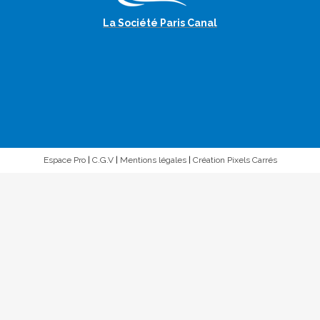
La Société Paris Canal
Espace Pro
|
C.G.V
|
Mentions légales
|
Création Pixels Carrés
Nous utilisons uniquement des cookies techniques et de
statistiques de visites : Merci de les accepter pour que nous
soyons en mesure de vous proposez des croisières selon
vos préférences.
Accepter
Refuser
En savoir plus...
A propos de nos cookies