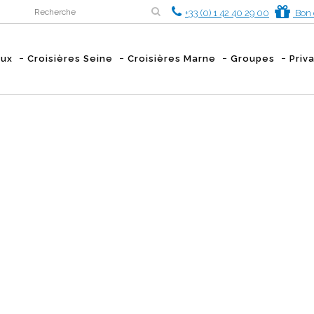
+33 (0) 1 42 40 29 00
Bon 
aux
Croisières Seine
Croisières Marne
Groupes
Priv