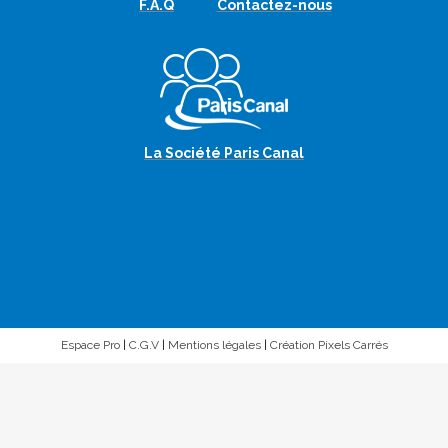
F.A.Q
Contactez-nous
La Société Paris Canal
Espace Pro
|
C.G.V
|
Mentions légales
|
Création Pixels Carrés
Nous utilisons uniquement des cookies techniques et de
statistiques de visites : Merci de les accepter pour que nous
soyons en mesure de vous proposez des croisières selon