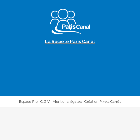
La Société Paris Canal
Espace Pro
|
C.G.V
|
Mentions légales
|
Création Pixels Carrés
Nous utilisons uniquement des cookies techniques et de
statistiques de visites : Merci de les accepter pour que nous
soyons en mesure de vous proposez des croisières selon
vos préférences.